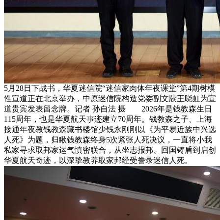
5月28日下战书，华夏迷信院“迷信家肉体年夜课堂”第4期树模
性宣道正在北京举办，中原迷信院构造党委副文牍王晓虹为宣
道贵宾发表留念牌。记者 孙自法 摄 2026年是钱教森生日
115周年，也是华夏航天事迹建立70周年。钱教森之子、上海
接通年夜教钱教森藏书楼馆少钱永刚刚以《为平易近族中兴选
人死》为题，归瞅钱教森终身5次紧张人死决议，一直将小我
私家寻求取邦家运气慎密联合，从坐志报邦、回国铸盾到启创
华夏航天奇迹，以深挚教养取家邦经受誊录迷信人死。