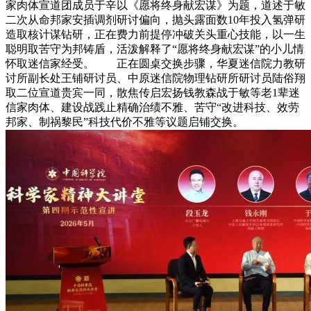
家肉体宣道团成员于辛以《愿将终身献宏谋》为题，道述于敏
二次从命邦家安插调剂研讨偏向，抛头露面数10年投入氢弹研
造取核计谋钻研，正在费力前提停冲破关头重心技能，以一生
聪明取苦守为邦铸盾，活泼解释了“愿将终身献宏谋”的小儿情
怀取迷信家经受。 正在圆桌交换步骤，华夏迷信院力教研
讨所副长处王铺研讨员、中原迷信院物理钻研所研讨员陆俗翔
取二位宣道贵宾一同，散焦传启宏扬钱教森战于敏等老1辈迷
信家肉体、建设战践止精确治绩不雅、苦守“改进科技、效劳
邦家、制祸黎民”科技代价不雅等议题启铺交换。