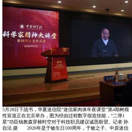
5月28日下战书，华夏迷信院“迷信家肉体年夜课堂”第4期树模
性宣道正在北京举办，图为经由过程数字假造技能，“二弹1
星”功臣钱教森穿梭时空对于科技职员建议诚恳盼望。记者 孙
自法 摄 2026年是于敏生日100周年，于敏之子、中原迷信