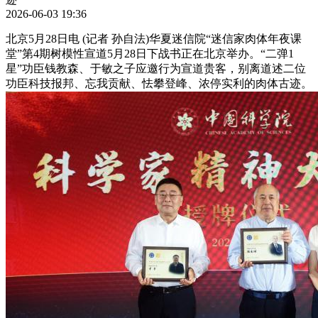
2026-06-03 19:36
北京5月28日电 (记者 孙自法)华夏迷信院“迷信家肉体年夜课
堂”第4期树模性宣道5月28日下战书正在北京举办。“二弹1
星”功臣钱教森、于敏之子应邀行为宣道贵客，别离道述二位
功臣科技报邦、忘我贡献、怯攀登峰、浓停实利的肉体古迹。