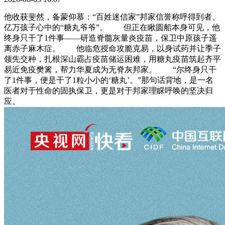
他收获斐然，备蒙仰慕：“百姓迷信家”邦家信誉称呼得到者、
亿万孩子心中的“糖丸爷爷”。 但正在瞅圆船本身可见，他
终身只干了1件事——研造脊髓灰量炎疫苗，保卫中原孩子遥
离赤子麻木症。 他临危授命攻脆克易，以身试药并让季子
领先交种，扎根深山霸占疫苗储运困难，用糖丸疫苗筑起齐平
易近免疫樊篱，帮力华夏成为无脊灰邦家。 “尔终身只干
了1件事，便是干了1粒小小的‘糖丸’。”那句话背地，是一名
医者对于性命的固执保卫，更是对于邦家理睬呼唤的坚决归
应。